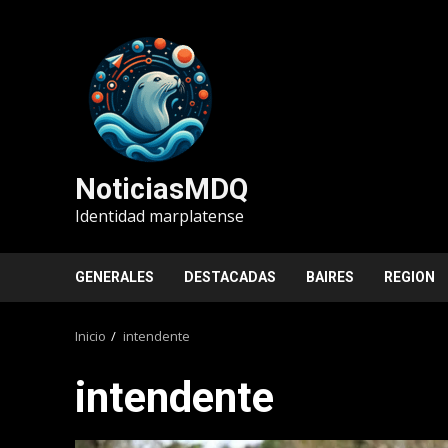
Saltar
al
contenido
NoticiasMDQ
Identidad marplatense
GENERALES
DESTACADAS
BAIRES
REGION
Inicio
intendente
intendente