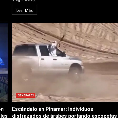
Leer Más
GENERALES
ón
Escándalo en Pinamar: Individuos
ales
disfrazados de árabes portando escopetas