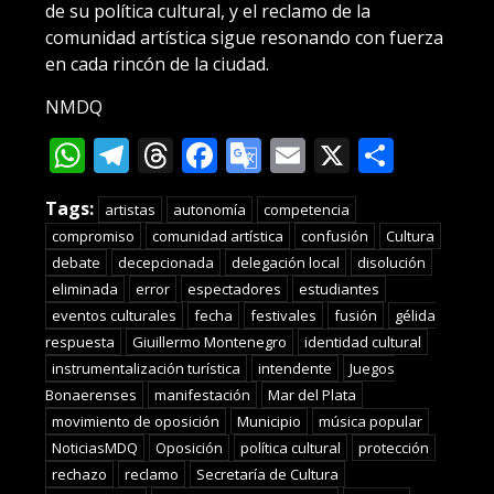
de su política cultural, y el reclamo de la
comunidad artística sigue resonando con fuerza
en cada rincón de la ciudad.
NMDQ
WhatsApp
Telegram
Threads
Facebook
Google
Email
X
Compa
Translate
Tags:
artistas
autonomía
competencia
compromiso
comunidad artística
confusión
Cultura
debate
decepcionada
delegación local
disolución
eliminada
error
espectadores
estudiantes
eventos culturales
fecha
festivales
fusión
gélida
respuesta
Giuillermo Montenegro
identidad cultural
instrumentalización turística
intendente
Juegos
Bonaerenses
manifestación
Mar del Plata
movimiento de oposición
Municipio
música popular
NoticiasMDQ
Oposición
política cultural
protección
rechazo
reclamo
Secretaría de Cultura