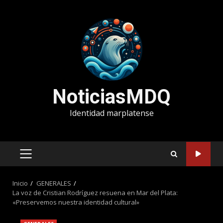
Saltar
al
contenido
NoticiasMDQ
Identidad marplatense
MENÚ
PRINCIPAL
Inicio
GENERALES
La voz de Cristian Rodríguez resuena en Mar del Plata:
«Preservemos nuestra identidad cultural»