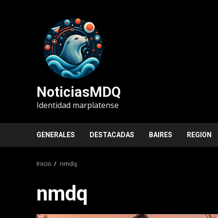
Saltar
al
contenido
NoticiasMDQ
Identidad marplatense
GENERALES
DESTACADAS
BAIRES
REGION
Inicio
nmdq
nmdq