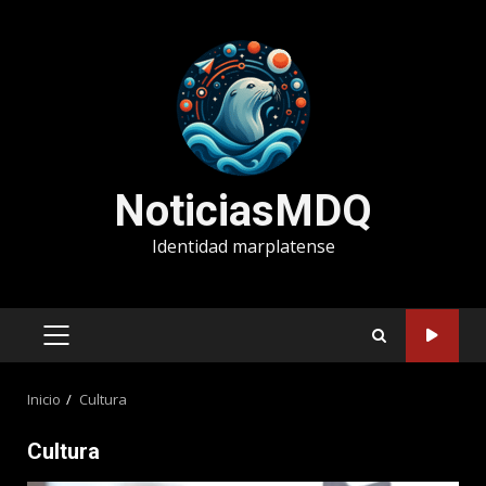
Saltar
al
contenido
NoticiasMDQ
Identidad marplatense
MENÚ
PRINCIPAL
Inicio
Cultura
Cultura