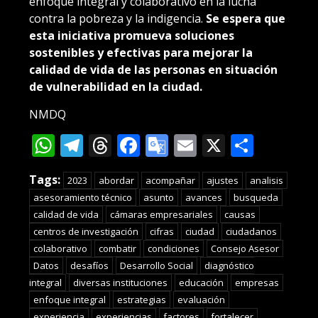
enfoque integral y colaborativo en la lucha
contra la pobreza y la indigencia.
Se espera que
esta iniciativa promueva soluciones
sostenibles y efectivas para mejorar la
calidad de vida de las personas en situación
de vulnerabilidad en la ciudad.
NMDQ
WhatsApp
Telegram
Threads
Facebook
Google
Email
X
Compa
Translate
Tags:
2023
abordar
acompañar
ajustes
analisis
asesoramiento técnico
asunto
avances
busqueda
calidad de vida
cámaras empresariales
causas
centros de investigación
cifras
ciudad
ciudadanos
colaborativo
combatir
condiciones
Consejo Asesor
Datos
desafíos
Desarrollo Social
diagnóstico
integral
diversas instituciones
educación
empresas
enfoque integral
estrategias
evaluación
experiencia
experiencias
factores
fortalecer