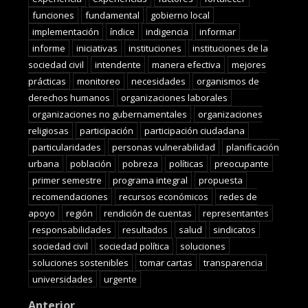
funciones
fundamental
gobierno local
implementación
índice
indigencia
informar
informe
iniciativas
instituciones
instituciones de la
sociedad civil
intendente
manera efectiva
mejores
prácticas
monitoreo
necesidades
organismos de
derechos humanos
organizaciones laborales
organizaciones no gubernamentales
organizaciones
religiosas
participación
participación ciudadana
particularidades
personas vulnerabilidad
planificación
urbana
población
pobreza
políticas
preocupante
primer semestre
programa integral
propuesta
recomendaciones
recursos económicos
redes de
apoyo
región
rendición de cuentas
representantes
responsabilidades
resultados
salud
sindicatos
sociedad civil
sociedad política
soluciones
soluciones sostenibles
tomar cartas
transparencia
universidades
urgente
Anterior