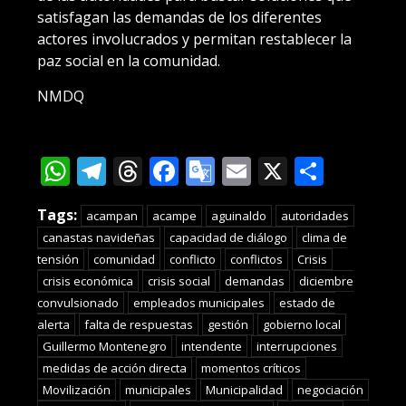
satisfagan las demandas de los diferentes
actores involucrados y permitan restablecer la
paz social en la comunidad.
NMDQ
WhatsApp
Telegram
Threads
Facebook
Google
Email
X
Compa
Translate
Tags:
acampan
acampe
aguinaldo
autoridades
canastas navideñas
capacidad de diálogo
clima de
tensión
comunidad
conflicto
conflictos
Crisis
crisis económica
crisis social
demandas
diciembre
convulsionado
empleados municipales
estado de
alerta
falta de respuestas
gestión
gobierno local
Guillermo Montenegro
intendente
interrupciones
medidas de acción directa
momentos críticos
Movilización
municipales
Municipalidad
negociación