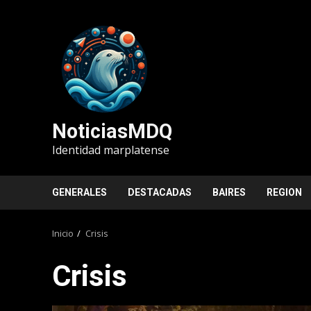
Saltar
al
contenido
NoticiasMDQ
Identidad marplatense
GENERALES
DESTACADAS
BAIRES
REGION
Inicio
Crisis
Crisis