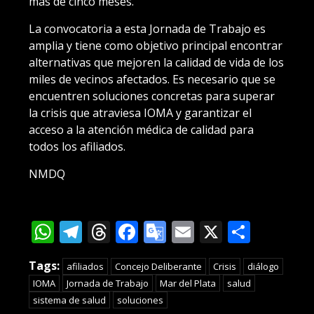
más de cinco meses.
La convocatoria a esta Jornada de Trabajo es
amplia y tiene como objetivo principal encontrar
alternativas que mejoren la calidad de vida de los
miles de vecinos afectados. Es necesario que se
encuentren soluciones concretas para superar
la crisis que atraviesa IOMA y garantizar el
acceso a la atención médica de calidad para
todos los afiliados.
NMDQ
WhatsApp
Telegram
Threads
Facebook
Google
Email
X
Compa
Translate
Tags:
afiliados
Concejo Deliberante
Crisis
diálogo
IOMA
Jornada de Trabajo
Mar del Plata
salud
sistema de salud
soluciones