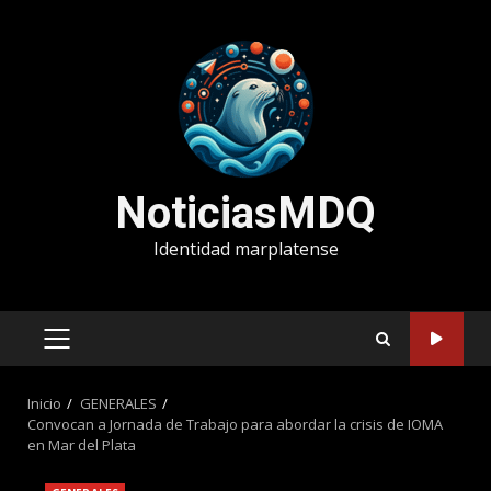
Saltar
al
contenido
NoticiasMDQ
Identidad marplatense
MENÚ
PRINCIPAL
Inicio
GENERALES
Convocan a Jornada de Trabajo para abordar la crisis de IOMA
en Mar del Plata