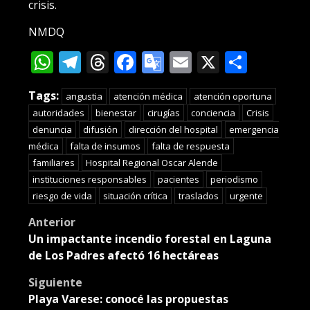
crisis.
NMDQ
WhatsApp
Telegram
Threads
Facebook
Google
Email
X
Compa
Translate
Tags:
angustia
atención médica
atención oportuna
autoridades
bienestar
cirugías
conciencia
Crisis
denuncia
difusión
dirección del hospital
emergencia
médica
falta de insumos
falta de respuesta
familiares
Hospital Regional Oscar Alende
instituciones responsables
pacientes
periodismo
riesgo de vida
situación crítica
traslados
urgente
Post
Anterior
Un impactante incendio forestal en Laguna
navigation
de Los Padres afectó 16 hectáreas
Siguiente
Playa Varese: conocé las propuestas