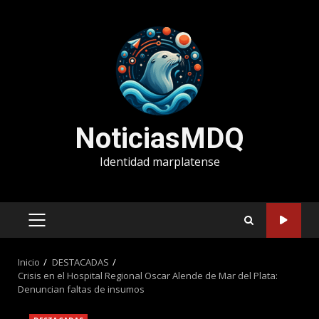
Saltar
al
contenido
NoticiasMDQ
Identidad marplatense
MENÚ
PRINCIPAL
Inicio
DESTACADAS
Crisis en el Hospital Regional Oscar Alende de Mar del Plata:
Denuncian faltas de insumos