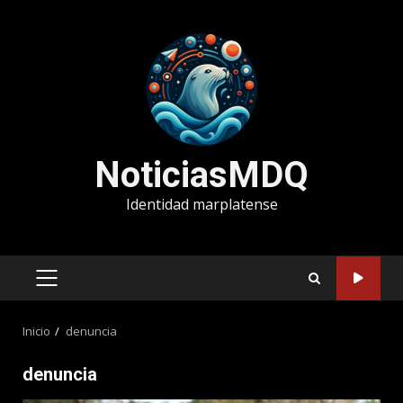
Saltar
al
contenido
NoticiasMDQ
Identidad marplatense
MENÚ
PRINCIPAL
Inicio
denuncia
denuncia