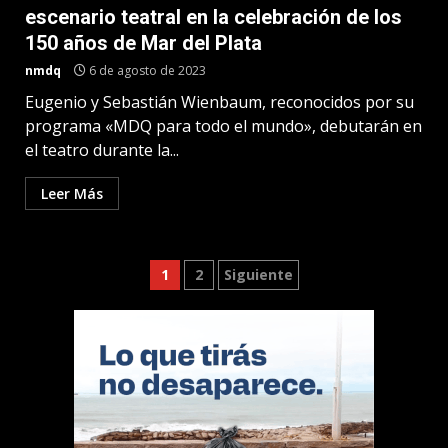
escenario teatral en la celebración de los
150 años de Mar del Plata
nmdq
6 de agosto de 2023
Eugenio y Sebastián Wienbaum, reconocidos por su
programa «MDQ para todo el mundo», debutarán en
el teatro durante la...
Leer Más
Paginación
1
2
Siguiente
de
entradas