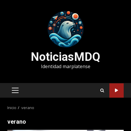
Saltar
al
contenido
NoticiasMDQ
Identidad marplatense
MENÚ
PRINCIPAL
Inicio
verano
verano