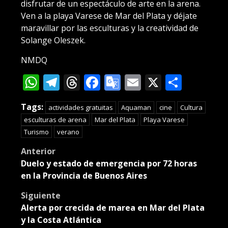
disfrutar de un espectáculo de arte en la arena.
Ven a la playa Varese de Mar del Plata y déjate
maravillar por las esculturas y la creatividad de
Solange Oleszek.
NMDQ
WhatsApp
Telegram
Threads
Facebook
Google
Email
X
Compa
Translate
Tags:
actividades gratuitas
Aquaman
cine
Cultura
esculturas de arena
Mar del Plata
Playa Varese
Turismo
verano
Post
Anterior
Duelo y estado de emergencia por 72 horas
navigation
en la Provincia de Buenos Aires
Siguiente
Alerta por crecida de marea en Mar del Plata
y la Costa Atlántica