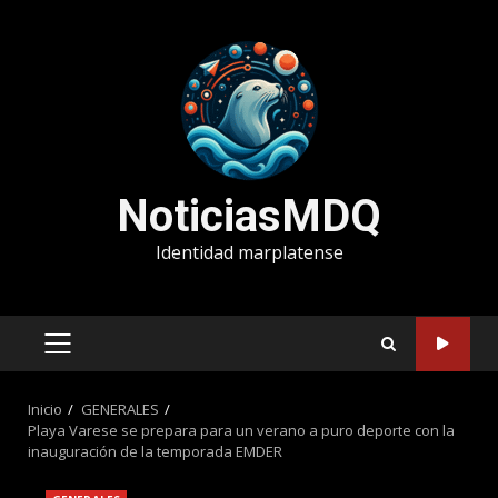
Saltar
al
contenido
NoticiasMDQ
Identidad marplatense
MENÚ
PRINCIPAL
Inicio
GENERALES
Playa Varese se prepara para un verano a puro deporte con la
inauguración de la temporada EMDER