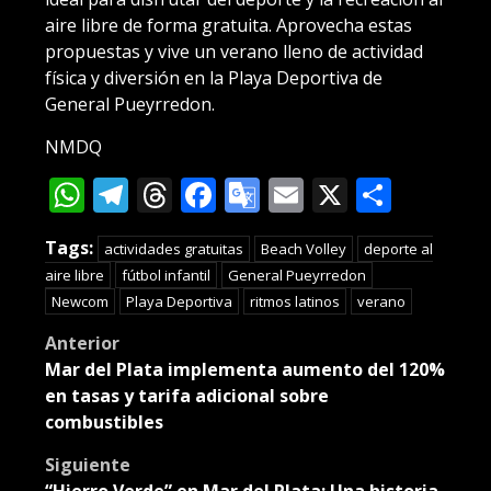
aire libre de forma gratuita. Aprovecha estas
propuestas y vive un verano lleno de actividad
física y diversión en la Playa Deportiva de
General Pueyrredon.
NMDQ
WhatsApp
Telegram
Threads
Facebook
Google
Email
X
Compa
Translate
Tags:
actividades gratuitas
Beach Volley
deporte al
aire libre
fútbol infantil
General Pueyrredon
Newcom
Playa Deportiva
ritmos latinos
verano
Post
Anterior
Mar del Plata implementa aumento del 120%
navigation
en tasas y tarifa adicional sobre
combustibles
Siguiente
“Hierro Verde” en Mar del Plata: Una historia