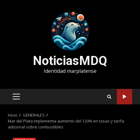
Saltar
al
contenido
NoticiasMDQ
Identidad marplatense
MENÚ
PRINCIPAL
Inicio
GENERALES
Mar del Plata implementa aumento del 120% en tasas y tarifa
adicional sobre combustibles