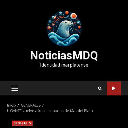
Saltar
al
contenido
NoticiasMDQ
Identidad marplatense
MENÚ
PRINCIPAL
Inicio
GENERALES
L-GANTE vuelve a los escenarios de Mar del Plata
GENERALES