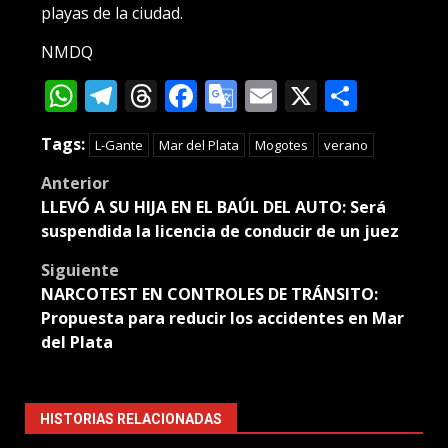
playas de la ciudad.
NMDQ
WhatsApp
Telegram
Threads
Facebook
Google
Email
X
Compa
Translate
Tags:
L-Gante
Mar del Plata
Mogotes
verano
Post
Anterior
LLEVÓ A SU HIJA EN EL BAÚL DEL AUTO: Será
navigation
suspendida la licencia de conducir de un juez
Siguiente
NARCOTEST EN CONTROLES DE TRÁNSITO:
Propuesta para reducir los accidentes en Mar
del Plata
HISTORIAS RELACIONADAS