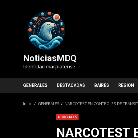
Saltar
al
contenido
NoticiasMDQ
Identidad marplatense
GENERALES
DESTACADAS
BAIRES
REGION
Inicio
GENERALES
NARCOTEST EN CONTROLES DE TRÁNSITO: 
GENERALES
NARCOTEST 