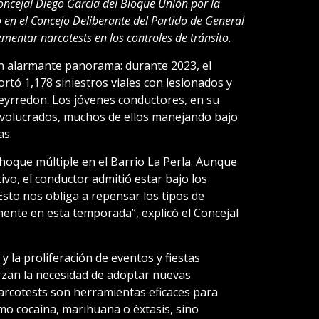
Concejal Diego García del Bloque Unión por la
 en el Concejo Deliberante del Partido de General
entar narcotests en los controles de tránsito.
n alarmante panorama: durante 2023, el
rtó 1,178 siniestros viales con lesionados y
eyrredon. Los jóvenes conductores, en su
nvolucrados, muchos de ellos manejando bajo
as.
hoque múltiple en el Barrio La Perla. Aunque
ivo, el conductor admitió estar bajo los
Esto nos obliga a repensar los tipos de
ente en esta temporada”, explicó el Concejal
 la proliferación de eventos y fiestas
erzan la necesidad de adoptar nuevas
narcotests son herramientas eficaces para
mo cocaína, marihuana o éxtasis, sino