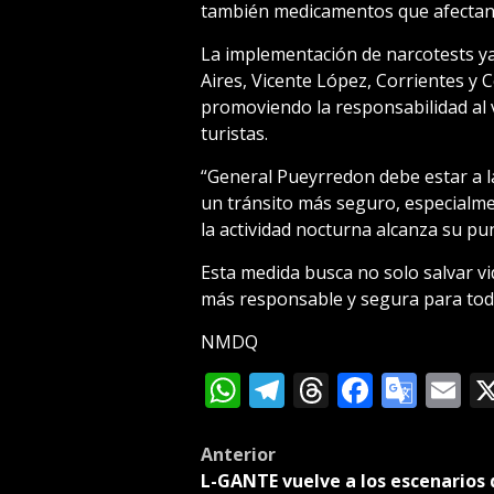
también medicamentos que afectan e
La implementación de narcotests y
Aires, Vicente López, Corrientes y C
promoviendo la responsabilidad al v
turistas.
“General Pueyrredon debe estar a la
un tránsito más seguro, especialm
la actividad nocturna alcanza su p
Esta medida busca no solo salvar vi
más responsable y segura para tod
NMDQ
WhatsApp
Telegram
Threads
Facebo
Goog
E
Tran
Post
Anterior
L-GANTE vuelve a los escenarios 