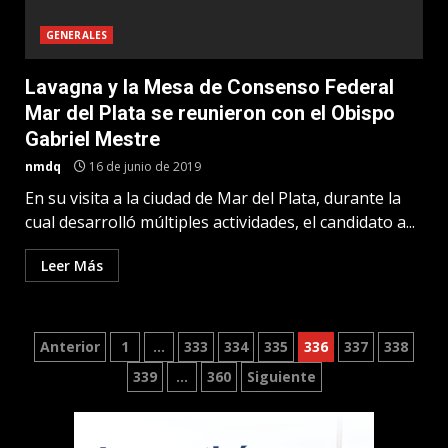
GENERALES
Lavagna y la Mesa de Consenso Federal
Mar del Plata se reunieron con el Obispo
Gabriel Mestre
nmdq
16 de junio de 2019
En su visita a la ciudad de Mar del Plata, durante la
cual desarrolló múltiples actividades, el candidato a...
Leer Más
Paginación
Anterior
1
…
333
334
335
336
337
338
339
…
360
Siguiente
de
entradas