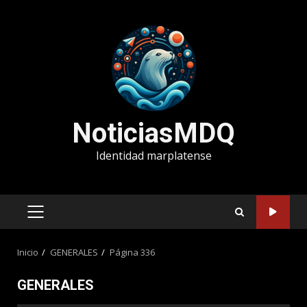
Saltar
al
contenido
NoticiasMDQ
Identidad marplatense
MENÚ
PRINCIPAL
Inicio
GENERALES
Página 336
GENERALES