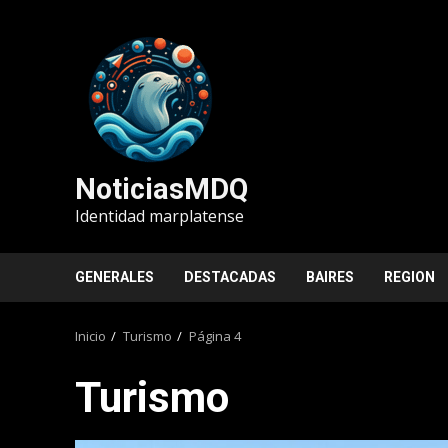
Saltar
al
contenido
NoticiasMDQ
Identidad marplatense
GENERALES
DESTACADAS
BAIRES
REGION
Inicio
Turismo
Página 4
Turismo