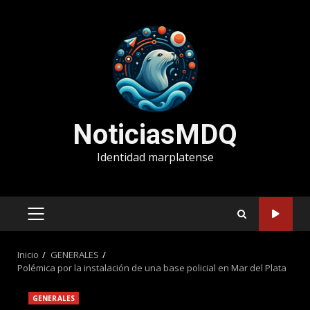
Saltar
al
contenido
NoticiasMDQ
Identidad marplatense
MENÚ
PRINCIPAL
Inicio
GENERALES
Polémica por la instalación de una base policial en Mar del Plata
GENERALES