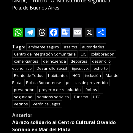
NMDQ – Foto UTOI Ministerio de Seguridad
Pcia. de Buenos Aires
WhatsApp
Telegram
Threads
Facebook
Google
Email
X
Compa
Translate
Tags:
ambiente seguro
asaltos
autoridades
Centro de Integración Comunitaria
CIC
colaboración
comerciantes
delincuencia
deportes
desarrollo
económico
Desarrollo Social
Ejecutivo.
exhorto
Frente de Todos
habitantes
HCD
inclusión
Mar del
Plata
Policía Bonaerense
políticas de prevención
prevención
proyecto de resolución
Robos
seguridad
servicios sociales
Turismo
UTOI
vecinos
Verónica Lagos
Post
Anterior
Abrazo solidario al Centro Cultural Osvaldo
navigation
Soriano en Mar del Plata