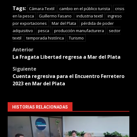
Translate
Tags:
Cámara Textil
cambio en el público turista
crisis
en la pesca
Guillermo Fasano
industria textil
ingreso
por exportaciones
Mar del Plata
pérdida de poder
adquisitivo
pesca
producción manufacturera
sector
textil
temporada histórica
Turismo
Post
Anterior
La Fragata Libertad regresa a Mar del Plata
navigation
Siguiente
Cuenta regresiva para el Encuentro Ferretero
2023 en Mar del Plata
HISTORIAS RELACIONADAS