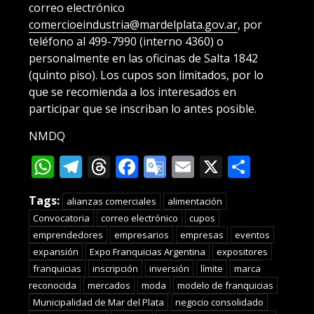
correo electrónico
comercioeindustria@mardelplata.gov.ar
, por
teléfono al 499-7990 (interno 4360) o
personalmente en las oficinas de Salta 1842
(quinto piso). Los cupos son limitados, por lo
que se recomienda a los interesados en
participar que se inscriban lo antes posible.
NMDQ
WhatsApp
Telegram
Threads
Facebook
Google
Email
X
Compa
Translate
Tags:
alianzas comerciales
alimentación
Convocatoria
correo electrónico
cupos
emprendedores
empresarios
empresas
eventos
expansión
Expo Franquicias Argentina
expositores
franquicias
inscripción
inversión
límite
marca
reconocida
mercados
moda
modelo de franquicias
Municipalidad de Mar del Plata
negocio consolidado