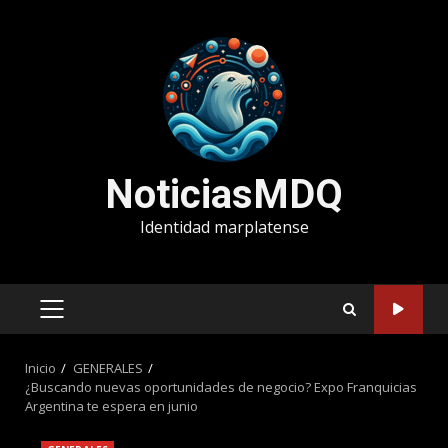
Saltar
al
contenido
NoticiasMDQ
Identidad marplatense
MENÚ
PRINCIPAL
Inicio
GENERALES
¿Buscando nuevas oportunidades de negocio? Expo Franquicias
Argentina te espera en junio