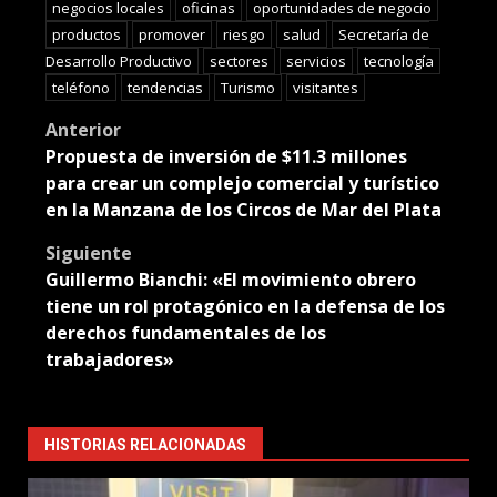
negocios locales
oficinas
oportunidades de negocio
productos
promover
riesgo
salud
Secretaría de
Desarrollo Productivo
sectores
servicios
tecnología
teléfono
tendencias
Turismo
visitantes
Post
Anterior
Propuesta de inversión de $11.3 millones
navigation
para crear un complejo comercial y turístico
en la Manzana de los Circos de Mar del Plata
Siguiente
Guillermo Bianchi: «El movimiento obrero
tiene un rol protagónico en la defensa de los
derechos fundamentales de los
trabajadores»
HISTORIAS RELACIONADAS