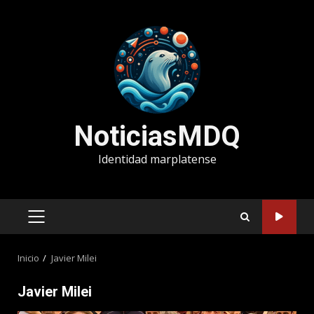
Saltar
al
contenido
NoticiasMDQ
Identidad marplatense
MENÚ
PRINCIPAL
Inicio
Javier Milei
Javier Milei