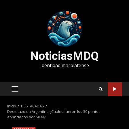
Saltar
al
contenido
NoticiasMDQ
Identidad marplatense
MENÚ
PRINCIPAL
Inicio
DESTACADAS
Decretazo en Argentina ¿Cuáles fueron los 30 puntos
anunciados por Milei?