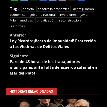
Translate
Tags:
decreto
desarrollo económico
desregulación
económica
gobierno nacional
inversiones
Javier
Milei
medidas
privatización
reconstrucción
reformas
Post
Anterior
Ley Ricardo: ¡Basta de Impunidad! Protección
navigation
a las Víctimas de Delitos Viales
Siguiente
Paro de 48 horas de los trabajadores
municipales ante falta de acuerdo salarial en
Mar del Plata
HISTORIAS RELACIONADAS