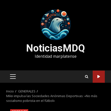
Saltar
al
contenido
NoticiasMDQ
Identidad marplatense
MENÚ
PRINCIPAL
Inicio
GENERALES
Milei impulsa las Sociedades Anónimas Deportivas: «No más
socialismo pobrista en el fútbol»