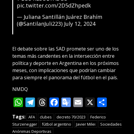
pic.twitter.com/2D5dZhpedk
— Juliana Santillán Juárez Brahím
(@SantilanJuli223)
July 12, 2024
El debate sobre las SAD promete ser uno de los
temas más candentes en la intersección entre
política y deporte en Argentina en los próximos
meses, con implicaciones que podrían cambiar
para siempre el panorama del fútbol en el país.
NMDQ
WhatsApp
Telegram
Threads
Facebook
Google
Email
X
Compa
Translate
Tags:
AFA
clubes
decreto 70/2023
Federico
Sturzenegger
fútbol argentino
Javier Milei
Sociedades
Anónimas Deportivas