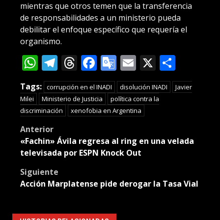
mientras que otros temen que la transferencia
de responsabilidades a un ministerio pueda
debilitar el enfoque específico que requería el
organismo.
WhatsApp
Telegram
Threads
Facebook
Google
Email
X
Compa
Translate
Tags:
corrupción en el INADI
disolución INADI
Javier
Milei
Ministerio de Justicia
política contra la
discriminación
xenofobia en Argentina
Post
Anterior
«Fachin» Ávila regresa al ring en una velada
navigation
televisada por ESPN Knock Out
Siguiente
Acción Marplatense pide derogar la Tasa Vial