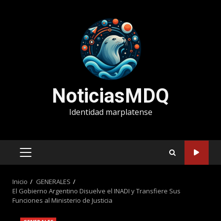
Saltar
al
contenido
NoticiasMDQ
Identidad marplatense
MENÚ
PRINCIPAL
Inicio
GENERALES
El Gobierno Argentino Disuelve el INADI y Transfiere Sus
Funciones al Ministerio de Justicia