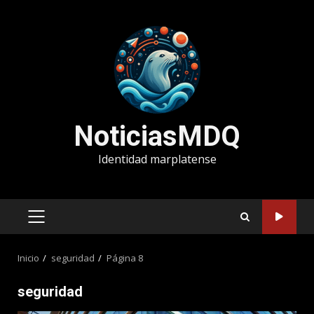
Saltar
al
contenido
NoticiasMDQ
Identidad marplatense
MENÚ
PRINCIPAL
Inicio
seguridad
Página 8
seguridad