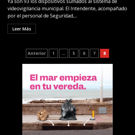
Ya son 93 los dispositivos sumados al sistema de
videovigilancia municipal. El Intendente, acompañado
por el personal de Seguridad,...
Leer Más
Paginación
Anterior
1
…
5
6
7
8
de
entradas