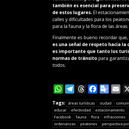
también es esencial para preserv
de estos lugares.
El estacionamien
calles y dificultades para los peato
para la fauna y la flora de las áreas
Finalmente es bueno recordar que,
es una señal de respeto hacia la 
es importante que tanto los turi
normas de tránsito
para garantiza
todos.
WhatsApp
Telegram
Threads
Facebo
Goog
E
Tran
Tags:
áreas turísticas
ciudad
comuni
educar
efectividad
estacionamiento
Facebook
fauna
flora
infracciones
ordenanzas
peatones
perspectiva pos