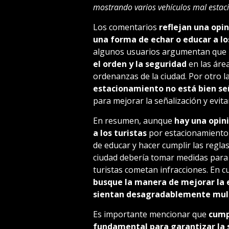
mostrando varios vehículos mal estac
Los comentarios
reflejan una opin
una forma de echar o educar a los
algunos usuarios argumentan que 
el orden y la seguridad
en las área
ordenanzas de la ciudad. Por otro l
estacionamiento no está bien se
para mejorar la señalización y evita
En resumen, aunque
hay una opini
a los turistas
por estacionamiento 
de educar y hacer cumplir las regla
ciudad debería tomar medidas para m
turistas cometan infracciones. En c
busque la manera de mejorar la e
sientan desagradablemente mult
Es importante mencionar que
cumpl
fundamental para garantizar la s