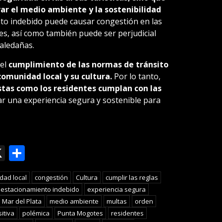
ar el medio ambiente y la sostenibilidad
to indebido puede causar congestión en las
nes, así como también puede ser perjudicial
 aledañas.
 el
cumplimiento de las normas de tránsito
comunidad local y su cultura.
Por lo tanto,
stas como los residentes cumplan con las
r una experiencia segura y sostenible para
ok
le
mail
X
Compartir
slate
dad local
congestión
Cultura
cumplir las reglas
estacionamiento indebido
experiencia segura
Mar del Plata
medio ambiente
multas
orden
itiva
polémica
Punta Mogotes
residentes