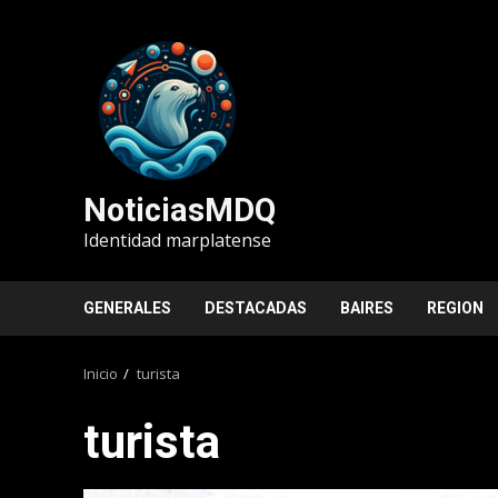
Saltar
al
contenido
NoticiasMDQ
Identidad marplatense
GENERALES
DESTACADAS
BAIRES
REGION
Inicio
turista
turista