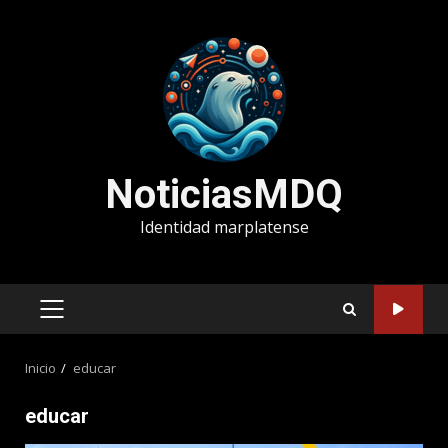
Saltar
al
contenido
NoticiasMDQ
Identidad marplatense
MENÚ
PRINCIPAL
Inicio
educar
educar