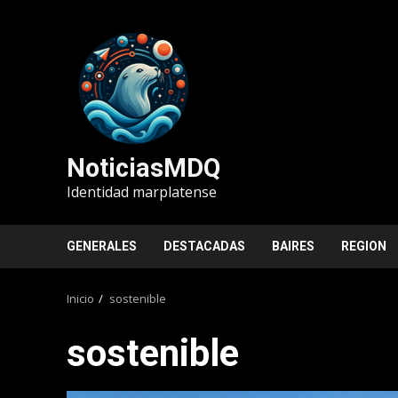
Saltar
al
contenido
NoticiasMDQ
Identidad marplatense
GENERALES
DESTACADAS
BAIRES
REGION
Inicio
sostenible
sostenible