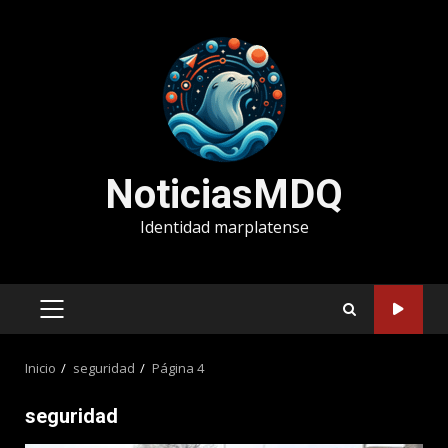
Saltar
al
contenido
NoticiasMDQ
Identidad marplatense
MENÚ
PRINCIPAL
Inicio
seguridad
Página 4
seguridad