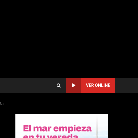
VER ONLINE
ña