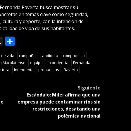
 Fernanda Raverta busca mostrar su
oncretas en temas clave como seguridad,
, cultura y deporte, con la intención de
a calidad de vida de sus habitantes.
ok
le
mail
X
Compartir
slate
 de vida
campaña
candidata
compromiso
o Marplatense
equipo
experiencia
Fernanda
uctura
Intendenta
propuestas
Raverta
Siguiente
Escándalo: Milei afirma que una
te
empresa puede contaminar ríos sin
restricciones, desatando una
polémica nacional