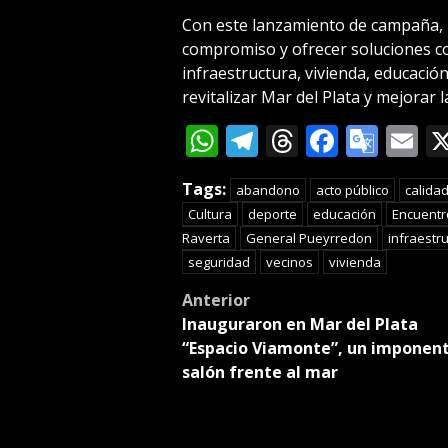
Con este lanzamiento de campaña,
compromiso y ofrecer soluciones c
infraestructura, vivienda, educación
revitalizar Mar del Plata y mejorar l
WhatsApp
Telegram
Threads
Facebo
Goog
E
Tran
Tags:
abandono
acto público
calidad
Cultura
deporte
educación
Encuentr
Raverta
General Pueyrredon
infraestr
seguridad
vecinos
vivienda
Post
Anterior
Inauguraron en Mar del Plata
navigation
“Espacio Viamonte”, un imponen
salón frente al mar