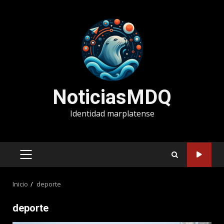
Saltar
al
contenido
NoticiasMDQ
Identidad marplatense
MENÚ
PRINCIPAL
Inicio
deporte
deporte