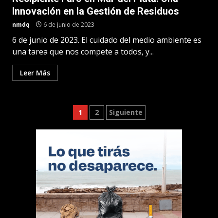
Innovación en la Gestión de Residuos
nmdq
6 de junio de 2023
6 de junio de 2023. El cuidado del medio ambiente es
una tarea que nos compete a todos, y...
Leer Más
Paginación
1
2
Siguiente
de
entradas