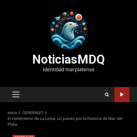
Saltar
al
contenido
NoticiasMDQ
Identidad marplatense
MENÚ
PRINCIPAL
Inicio
GENERALES
El Cementerio de La Loma, un paseo por la historia de Mar del
Plata