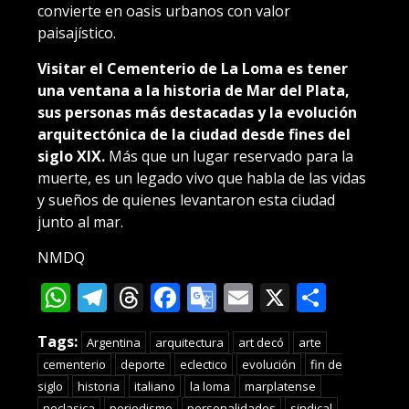
convierte en oasis urbanos con valor
paisajístico.
Visitar el Cementerio de La Loma es tener
una ventana a la historia de Mar del Plata,
sus personas más destacadas y la evolución
arquitectónica de la ciudad desde fines del
siglo XIX.
Más que un lugar reservado para la
muerte, es un legado vivo que habla de las vidas
y sueños de quienes levantaron esta ciudad
junto al mar.
NMDQ
WhatsApp
Telegram
Threads
Facebook
Google
Email
X
Compa
Translate
Tags:
Argentina
arquitectura
art decó
arte
cementerio
deporte
eclectico
evolución
fin de
siglo
historia
italiano
la loma
marplatense
neclasica
periodismo
personalidades
sindical