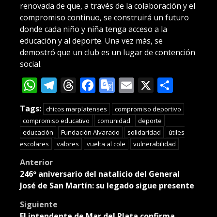
renovada de que, a través de la colaboración y el
compromiso continuo, se construirá un futuro
donde cada niño y niña tenga acceso a la
educación y al deporte. Una vez más, se
demostró que un club es un lugar de contención
social.
WhatsApp
Telegram
Threads
Facebook
Google
Email
X
Compa
Translate
Tags:
chicos marplatenses
compromiso deportivo
compromiso educativo
comunidad
deporte
educación
Fundación Alvarado
solidaridad
útiles
escolares
valores
vuelta al cole
vulnerabilidad
Post
Anterior
246º aniversario del natalicio del General
navigation
José de San Martín: su legado sigue presente
Siguiente
El intendente de Mar del Plata confirma