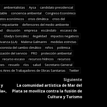
slate
ambientalistas
Aysa
candidato presidencial
table
conciencia ambiental
Congreso Económico
stos económicos
crisis climática
crisis del
n impactante
defensores del medio ambiente
ad
discusión
empresa
escándalo
escasez de
Gladys González
ilegalidad
impactos negativos
Avanza (LLA)
Malena Galmarini
medidas estrictas
cionista del cambio climático
niños
polémica
ización del servicio
PRO
protección ambiental
recurso escaso
recursos hídricos
recursos
ones
revuelo
ríos
salud
Secretario General
s Aires de Trabajadores de Obras Sanitarias
Twitter
Siguiente
 y
La comunidad artística de Mar del
da»,
Plata se moviliza contra la fusión de
Cultura y Turismo