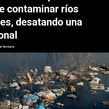
 contaminar ríos
nes, desatando una
onal
e lectura