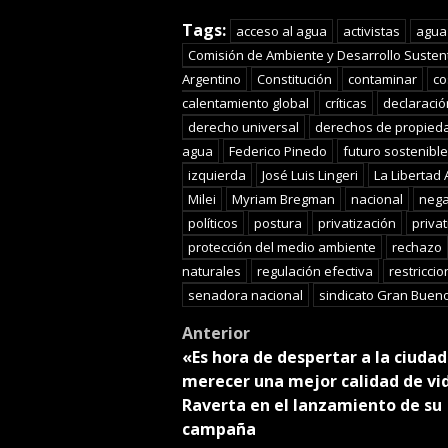
Tran
Tags:
acceso al agua
activistas
agua
Comisión de Ambiente y Desarrollo Susten
Argentino
Constitución
contaminar
co
calentamiento global
críticas
declaració
derecho universal
derechos de propied
agua
Federico Pinedo
futuro sostenible
izquierda
José Luis Lingeri
La Libertad 
Milei
Myriam Bregman
nacional
nega
políticos
postura
privatización
privat
protección del medio ambiente
rechazo
naturales
regulación efectiva
restricci
senadora nacional
sindicato Gran Bueno
Post
Anterior
«Es hora de despertar a la ciudad
navigation
merecer una mejor calidad de vi
Raverta en el lanzamiento de su
campaña