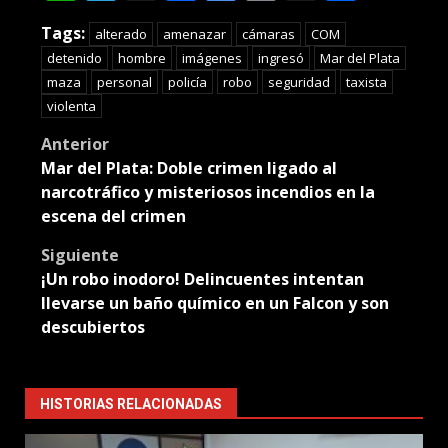
Translate
Tags:
alterado
amenazar
cámaras
COM
detenido
hombre
imágenes
ingresó
Mar del Plata
maza
personal
policía
robo
seguridad
taxista
violenta
Post
Anterior
Mar del Plata: Doble crimen ligado al
navigation
narcotráfico y misteriosos incendios en la
escena del crimen
Siguiente
¡Un robo inodoro! Delincuentes intentan
llevarse un baño químico en un Falcon y son
descubiertos
HISTORIAS RELACIONADAS