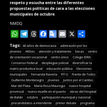
respeto y escucha entre las diferentes
propuestas políticas de cara a las elecciones
municipales de octubre
.
NMDQ
WhatsApp
Telegram
Threads
Facebook
Google
Email
X
Compa
Translate
Tags:
40 años de democracia
admiración por los
jóvenes
ANSes
atención y tratamiento
becas
centro
de orientación vocacional
centro único
Colegio IDRA
Consenso Federal
despliegue policial
diversificar la
matriz productiva local
educación pública
Elecciones
municipales
Fernanda Raverta
FIT-U
Frente de Todos
Guillermo Montenegro
jóvenes
Juntos por el Cambio
Mar del Plata
María Rosa Mauregui
nuevo hospital
provincial
nuevo muelle en el puerto
obras del Hospital
de Batán
octubre
participación municipal y nacional
precandidatos a intendente
primer debate
programa