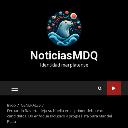
Saltar
al
contenido
NoticiasMDQ
Identidad marplatense
MENÚ
PRINCIPAL
Inicio
GENERALES
Fernanda Raverta deja su huella en el primer debate de
candidatos: Un enfoque inclusivo y progresista para Mar del
Plata