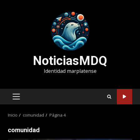
Saltar
al
contenido
NoticiasMDQ
Identidad marplatense
MENÚ
PRINCIPAL
Inicio
comunidad
Página 4
comunidad