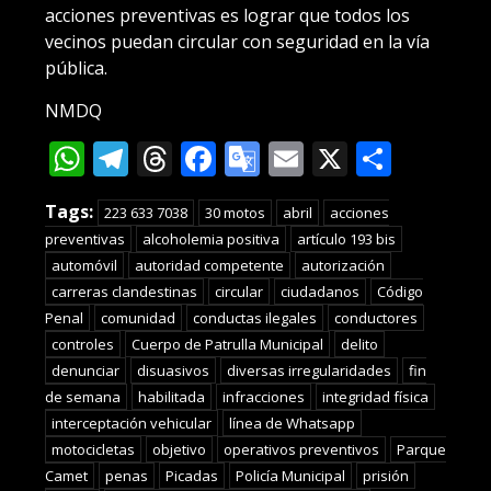
acciones preventivas es lograr que todos los
vecinos puedan circular con seguridad en la vía
pública.
NMDQ
WhatsApp
Telegram
Threads
Facebook
Google
Email
X
Compa
Translate
Tags:
223 633 7038
30 motos
abril
acciones
preventivas
alcoholemia positiva
artículo 193 bis
automóvil
autoridad competente
autorización
carreras clandestinas
circular
ciudadanos
Código
Penal
comunidad
conductas ilegales
conductores
controles
Cuerpo de Patrulla Municipal
delito
denunciar
disuasivos
diversas irregularidades
fin
de semana
habilitada
infracciones
integridad física
interceptación vehicular
línea de Whatsapp
motocicletas
objetivo
operativos preventivos
Parque
Camet
penas
Picadas
Policía Municipal
prisión