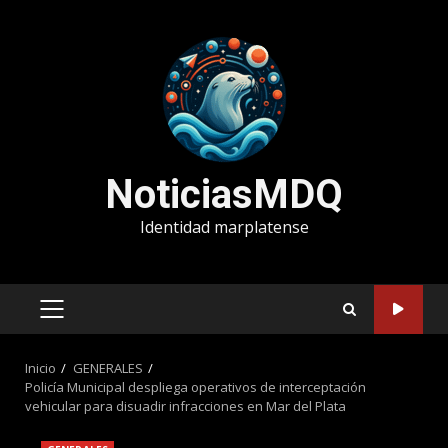
Saltar
al
contenido
NoticiasMDQ
Identidad marplatense
MENÚ
PRINCIPAL
Inicio
GENERALES
Policía Municipal despliega operativos de interceptación
vehicular para disuadir infracciones en Mar del Plata