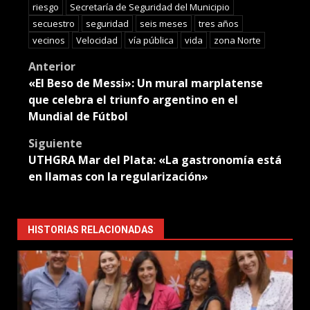
riesgo
Secretaría de Seguridad del Municipio
secuestro
seguridad
seis meses
tres años
vecinos
Velocidad
vía pública
vida
zona Norte
Post
Anterior
«El Beso de Messi»: Un mural marplatense
navigation
que celebra el triunfo argentino en el
Mundial de Fútbol
Siguiente
UTHGRA Mar del Plata: «La gastronomía está
en llamas con la regularización»
HISTORIAS RELACIONADAS