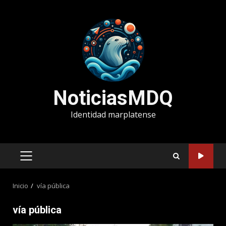
Saltar
al
contenido
NoticiasMDQ
Identidad marplatense
MENÚ
PRINCIPAL
Inicio
vía pública
vía pública