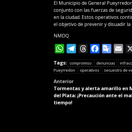
El Municipio de General Pueyrredo
conjunto con las fuerzas de segurid
en la ciudad. Estos operativos con
el objetivo de prevenir y disuadir la
NMDQ
WhatsApp
Telegram
Threads
Facebo
Goog
E
Tran
Tags:
compromiso
denuncias
infrac
Pueyrredon
operativos
secuestro de v
Post
Anterior
Tormentas y alerta amarillo en 
navigation
del Plata: ¡Precaución ante el ma
tiempo!