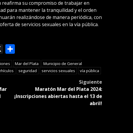
n reafirma su compromiso de trabajar en
ad para mantener la tranquilidad y el orden
tinuarán realizándose de manera periódica, con
 oferta de servicios sexuales en la vía pública.
ok
le
mail
X
Compartir
slate
ciones
Mar del Plata
Municipio de General
ehículos
seguridad
servicios sexuales
vía pública
Siguiente
Mar
Maratón Mar del Plata 2024:
l
¡Inscripciones abiertas hasta el 13 de
abril!