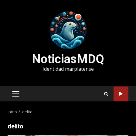
Saltar
al
contenido
NoticiasMDQ
Identidad marplatense
MENÚ
PRINCIPAL
Inicio
delito
delito