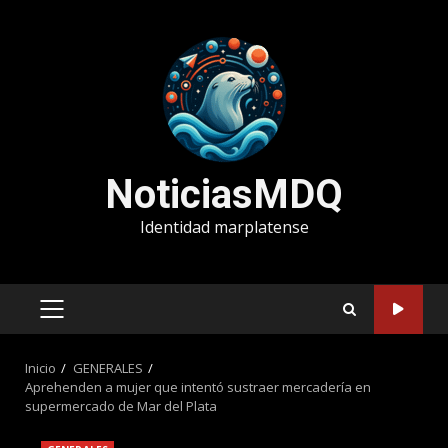
Saltar
al
contenido
NoticiasMDQ
Identidad marplatense
MENÚ
PRINCIPAL
Inicio
GENERALES
Aprehenden a mujer que intentó sustraer mercadería en
supermercado de Mar del Plata