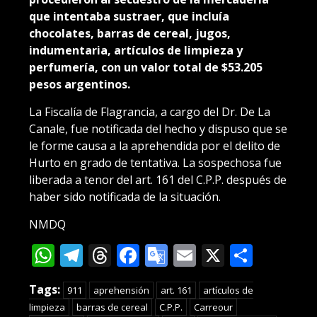
que intentaba sustraer, que incluía
chocolates, barras de cereal, jugos,
indumentaria, artículos de limpieza y
perfumería, con un valor total de $53.205
pesos argentinos.
La Fiscalía de Flagrancia, a cargo del Dr. De La
Canale, fue notificada del hecho y dispuso que se
le forme causa a la aprehendida por el delito de
Hurto en grado de tentativa. La sospechosa fue
liberada a tenor del art. 161 del C.P.P. después de
haber sido notificada de la situación.
NMDQ
WhatsApp
Telegram
Threads
Facebook
Google
Email
X
Compa
Translate
Tags:
911
aprehensión
art. 161
artículos de
limpieza
barras de cereal
C.P.P.
Carreour