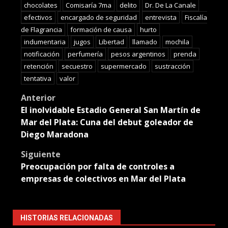
chocolates
Comisaría 7ma
delito
Dr. De La Canale
efectivos
encargado de seguridad
entrevista
Fiscalía
de Flagrancia
formación de causa
hurto
indumentaria
jugos
Libertad
llamado
mochila
notificación
perfumería
pesos argentinos
prenda
retención
secuestro
supermercado
sustracción
tentativa
valor
Post
Anterior
El inolvidable Estadio General San Martín de
navigation
Mar del Plata: Cuna del debut goleador de
Diego Maradona
Siguiente
Preocupación por falta de controles a
empresas de colectivos en Mar del Plata
HISTORIAS RELACIONADAS