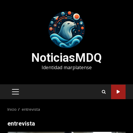
Saltar
al
contenido
NoticiasMDQ
Identidad marplatense
MENÚ
PRINCIPAL
Inicio
entrevista
entrevista