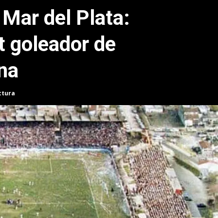
 Mar del Plata:
t goleador de
na
ctura