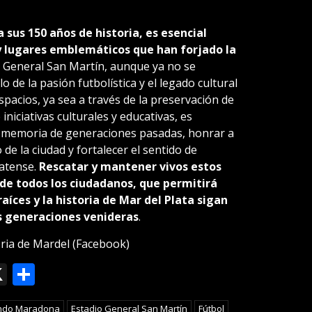
sus 150 años de historia, es esencial
 y lugares emblemáticos que han forjado la
o General San Martín, aunque ya no se
 de la pasión futbolística y el legado cultural
spacios, ya sea a través de la preservación de
niciativas culturales y educativas, es
 memoria de generaciones pasadas, honrar a
de la ciudad y fortalecer el sentido de
atense.
Rescatar y mantener vivos estos
de todos los ciudadanos, que permitirá
raíces y la historia de Mar del Plata sigan
s generaciones venideras
.
ria de Mardel (Facebook)
ok
le
mail
X
Compartir
slate
ndo Maradona
Estadio General San Martín
Fútbol