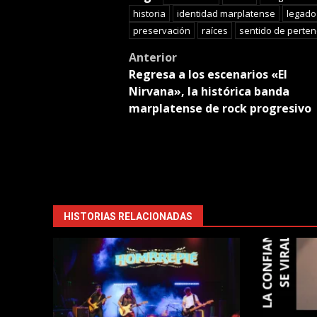
historia
identidad marplatense
legado 
preservación
raíces
sentido de perten
Post
Anterior
Regresa a los escenarios «El
navigation
Nirvana», la histórica banda
marplatense de rock progresivo
HISTORIAS RELACIONADAS