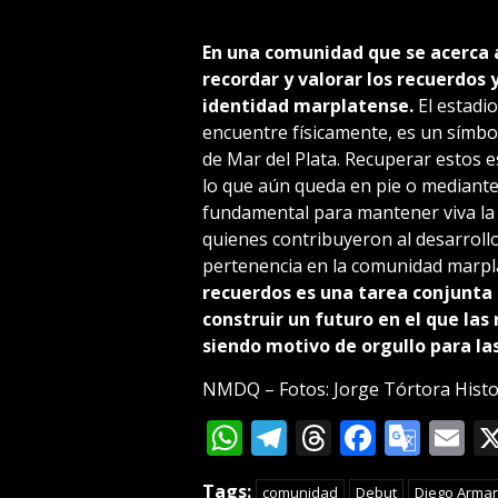
En una comunidad que se acerca a 
recordar y valorar los recuerdos
identidad marplatense.
El estadi
encuentre físicamente, es un símbolo
de Mar del Plata. Recuperar estos e
lo que aún queda en pie o mediante i
fundamental para mantener viva la
quienes contribuyeron al desarrollo 
pertenencia en la comunidad marpl
recuerdos es una tarea conjunta 
construir un futuro en el que las 
siendo motivo de orgullo para la
NMDQ – Fotos: Jorge Tórtora Histo
WhatsApp
Telegram
Threads
Facebo
Goog
E
Tran
Tags:
comunidad
Debut
Diego Arma