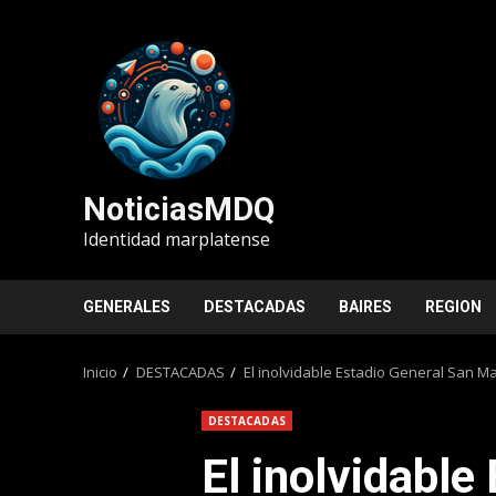
Saltar
al
contenido
NoticiasMDQ
Identidad marplatense
GENERALES
DESTACADAS
BAIRES
REGION
Inicio
DESTACADAS
El inolvidable Estadio General San M
DESTACADAS
El inolvidable