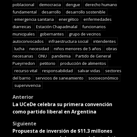
poblacional
democracia
dengue
derecho humano
fundamental
desarrollo
desarrollo sostenible
emergencia sanitaria
energético
enfermedades
diarreicas
Estación Chapadmalal
funcionarios
municipales
gobernantes
grupo de vecinos
autoconvocados
infraestructura social
intendentes
lucha
necesidad
niños menores de 5 años
obras
necesarias
ONU
pandemia
Partido de General
Pueyrredon
petitorio
producción de alimentos
recurso vital
responsabilidad
salvar vidas
sectores
del barrio
servicios de saneamiento
socioeconómico
supervivencia
Post
Anterior
La UCeDe celebra su primera convención
navigation
como partido liberal en Argentina
Siguiente
Propuesta de inversión de $11.3 millones