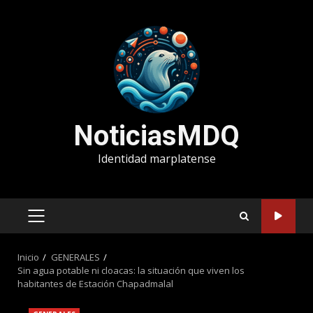
Saltar
al
contenido
NoticiasMDQ
Identidad marplatense
MENÚ
PRINCIPAL
Inicio
GENERALES
Sin agua potable ni cloacas: la situación que viven los
habitantes de Estación Chapadmalal