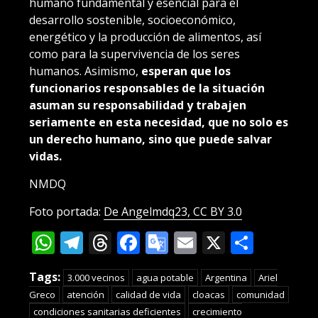
humano fundamental y esencial para el
desarrollo sostenible, socioeconómico,
energético y la producción de alimentos, así
como para la supervivencia de los seres
humanos. Asimismo,
esperan que los
funcionarios responsables de la situación
asuman su responsabilidad y trabajen
seriamente en esta necesidad, que no solo es
un derecho humano, sino que puede salvar
vidas.
NMDQ
Foto portada:
De Angelmdq23, CC BY 3.0
WhatsApp
Telegram
Threads
Facebook
Google
Email
X
Compa
Translate
Tags:
3.000 vecinos
agua potable
Argentina
Ariel
Greco
atención
calidad de vida
cloacas
comunidad
condiciones sanitarias deficientes
crecimiento