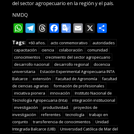
del sector agropecuario en la región y el país.
NMDQ
WhatsApp
Telegram
Threads
Facebook
Google
Email
X
Compa
Translate
Tags:
+60 años.
acto conmemorativo
autoridades
capacitación
ciencia
colaboración
comunidad
conocimientos
crecimiento del sector agropecuario
desarrollo nacional
desarrollo regional
docencia
universitaria
Estación Experimental Agropecuaria INTA
Balcarce
extensión
Facultad de Agronomía
facultad
de ciencias agrarias
formación de profesionales
iniciativa pionera
innovación
Instituto Nacional de
Tecnología Agropecuaria (Inta)
integración institucional
investigación
productividad.
proyectos de
investigación
referentes
tecnología
trabajo en
conjunto
transferencia de conocimientos
Unidad
Integrada Balcarce (UIB)
Universidad Católica de Mar del