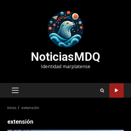
Saltar
al
contenido
NoticiasMDQ
Identidad marplatense
MENÚ
PRINCIPAL
Inicio
extensión
extensión